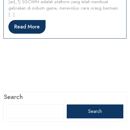
[ad_1] SGCWIN adalah platform yang telah membuat
gebrakan di industri game, merevolusi cara orang bermain
[...]
Read
Read More
More
Search
Search