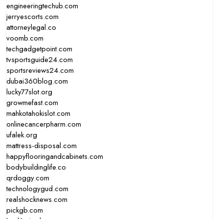
engineeringtechub.com
jerryescorts.com
attorneylegal.co
voomb.com
techgadgetpoint.com
tvsportsguide24.com
sportsreviews24.com
dubai360blog.com
lucky77slot.org
growmefast.com
mahkotahokislot.com
onlinecancerpharm.com
ufalek.org
mattress-disposal.com
happyflooringandcabinets.com
bodybuildinglife.co
qrdoggy.com
technologygud.com
realshocknews.com
pickgb.com