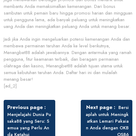
membantu Anda memaksimalkan kemenangan. Dari bonus
sambutan untuk pemain baru hingga promosi harian dan mingguan
untuk pengguna lama, ada banyak peluang untuk meningkatkan
uang Anda dan meningkatkan peluang Anda untuk menang besar.
Jadi jika Anda ingin mengeluarkan potensi kemenangan Anda dan
membawa permainan taruhan Anda ke level berikutnya,
Menangbet88 adalah jawabannya. Dengan antarmuka yang ramah
pengguna, fitur keamanan terbaik, dan beragam permainan
olahraga dan kasino, Menangbet88 adalah tujuan utama untuk
semua kebutuhan taruhan Anda. Daftar hari ini dan mulailah
menang besar!
[ad_2]
Post
navigation
Previous page
Next page
Bersi
Menjelajahi Dunia Pu
aplah untuk Meningk
saka88 yang Seru: S
atkan Lemari Pakaia
emua yang Perlu An
n Anda dengan OKB
da Ketahui
OS86