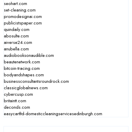
seohart.com
set-cleaning.com
promodesignai.com
publicistspaper.com
quindaily.com
abosulte.com
aiverse24.com
anubella.com
audiobooksonaudible.com
beautenetwork.com
bitcoin-tracing.com
bodyandshapes.com
businessconsultantsroundrock.com
classicglobalnews.com
cybercusp.com
britaintt.com
deconds.com
easycartltd-domesticcleaningservicesedinburgh.com