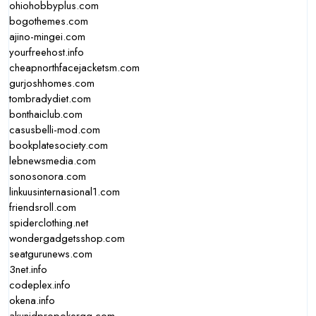
ohiohobbyplus.com
bogothemes.com
ajino-mingei.com
yourfreehost.info
cheapnorthfacejacketsm.com
gurjoshhomes.com
tombradydiet.com
bonthaiclub.com
casusbelli-mod.com
bookplatesociety.com
lebnewsmedia.com
sonosonora.com
linkuusinternasional1.com
friendsroll.com
spiderclothing.net
wondergadgetsshop.com
seatgurunews.com
3net.info
codeplex.info
okena.info