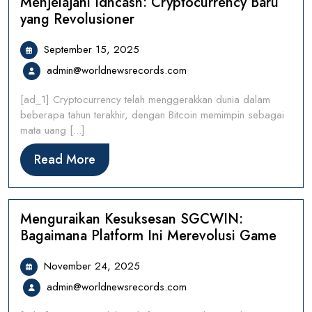
Menjelajahi Idncash: Cryptocurrency Baru
yang Revolusioner
September
September 15, 2025
15,
admin@worldnewsrecords.
admin@worldnewsrecords.com
2025
[ad_1] Cryptocurrency telah menggerakkan dunia dalam
beberapa tahun terakhir, dengan Bitcoin memimpin sebagai
mata uang [...]
Read
Read More
More
Menguraikan Kesuksesan SGCWIN:
Bagaimana Platform Ini Merevolusi Game
November
November 24, 2025
24,
admin@worldnewsrecords.
admin@worldnewsrecords.com
2025