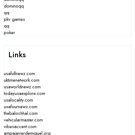
dominoqq
qq
pkv games
qq
poker
Links
usafullnewz.com
uktimenetwork.com
usaworldnewz.com
todayusaexplore.com
usalocality.com
usafournewz.com
thebalochhal.com
vehicularmaster.com
vibesaccent.com
ampajavierdemiguel.org