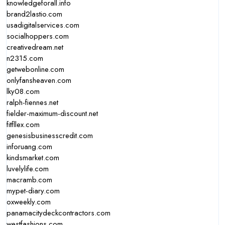
knowledgeforall.info
brand2lastio.com
usadigitalservices.com
socialhoppers.com
creativedream.net
n2315.com
getwebonline.com
onlyfansheaven.com
lky08.com
ralph-fiennes.net
fielder-maximum-discount.net
fitfllex.com
genesisbusinesscredit.com
inforuang.com
kindsmarket.com
luvelylife.com
macramb.com
mypet-diary.com
oxweekly.com
panamacitydeckcontractors.com
westfashions.com