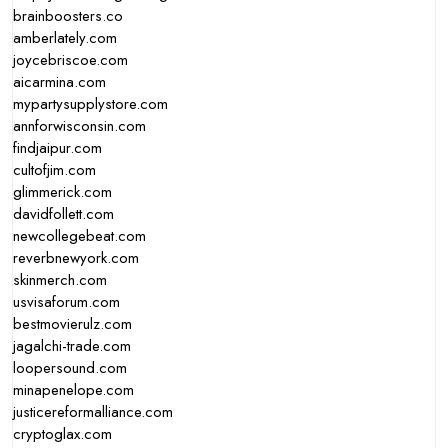
brainboosters.co
amberlately.com
joycebriscoe.com
aicarmina.com
mypartysupplystore.com
annforwisconsin.com
findjaipur.com
cultofjim.com
glimmerick.com
davidfollett.com
newcollegebeat.com
reverbnewyork.com
skinmerch.com
usvisaforum.com
bestmovierulz.com
jagalchi-trade.com
loopersound.com
minapenelope.com
justicereformalliance.com
cryptoglax.com