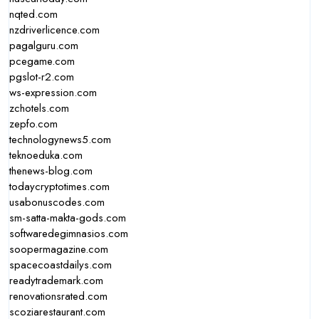
nqted.com
nzdriverlicence.com
pagalguru.com
pcegame.com
pgslot-r2.com
ws-expression.com
zchotels.com
zepfo.com
technologynews5.com
teknoeduka.com
thenews-blog.com
todaycryptotimes.com
usabonuscodes.com
sm-satta-makta-gods.com
softwaredegimnasios.com
soopermagazine.com
spacecoastdailys.com
readytrademark.com
renovationsrated.com
scoziarestaurant.com