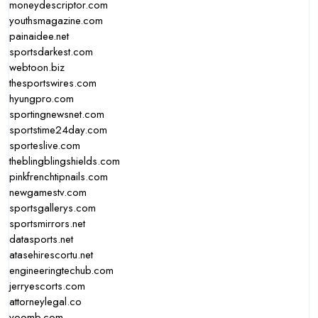
moneydescriptor.com
youthsmagazine.com
painaidee.net
sportsdarkest.com
webtoon.biz
thesportswires.com
hyungpro.com
sportingnewsnet.com
sportstime24day.com
sporteslive.com
theblingblingshields.com
pinkfrenchtipnails.com
newgamestv.com
sportsgallerys.com
sportsmirrors.net
datasports.net
atasehirescortu.net
engineeringtechub.com
jerryescorts.com
attorneylegal.co
voomb.com