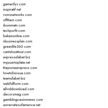
gamerifys.com
inspiratif.net
vsmsnetworks.com
offthem.com
ibommatv.com
techporfit.com
bekasionline.com
nbusinessplan.com
greenlife360.com
cantshoutitout.com
expressufabet.biz
mypuertoplata.net
thepioneerxpress.com
howtofixissue.com
teamufabet.biz
webfullform.com
allviddownload.com
decorsmag.com
gamblingcasinonews.com
universitiesofamerica.net