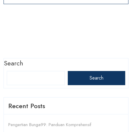
Search
Search
Recent Posts
Pengertian Bunga99: Panduan Komprehensif