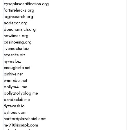
cysapluscertification.org
fortnitehacks.org
loginsearch.org
aodecor.org
donorsmatch.org
nowtimes.org
casinoeing.org
livemocha.biz
streetlife.biz
hyves.biz
enoughinfo.net
pinhive.net
warnabet.net
bollym4u.me
bolly2tollyblog.me
pandaclub.me
flyttevask.io
byhous.com
hartfordplazahotel.com
m-918kissapk.com