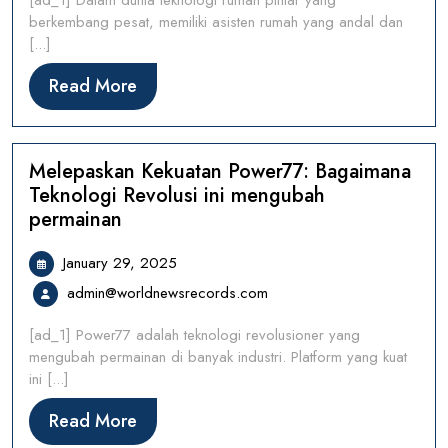
[ad_1] Dalam dunia teknologi rumah pintar yang
berkembang pesat, memiliki asisten rumah yang andal dan
[...]
Read
Read More
More
Melepaskan Kekuatan Power77: Bagaimana
Teknologi Revolusi ini mengubah
permainan
January
January 29, 2025
29,
admin@worldnewsrecords.
admin@worldnewsrecords.com
2025
[ad_1] Power77 adalah teknologi revolusioner yang
mengubah permainan di banyak industri. Platform yang kuat
ini [...]
Read
Read More
More