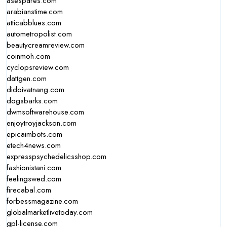
asespares.com
arabianstime.com
atticabblues.com
autometropolist.com
beautycreamreview.com
coinmoh.com
cyclopsreview.com
dattgen.com
didoivatnang.com
dogsbarks.com
dwmsoftwarehouse.com
enjoytroyjackson.com
epicaimbots.com
etech4news.com
expresspsychedelicsshop.com
fashionistani.com
feelingswed.com
firecabal.com
forbessmagazine.com
globalmarketlivetoday.com
gpl-license.com