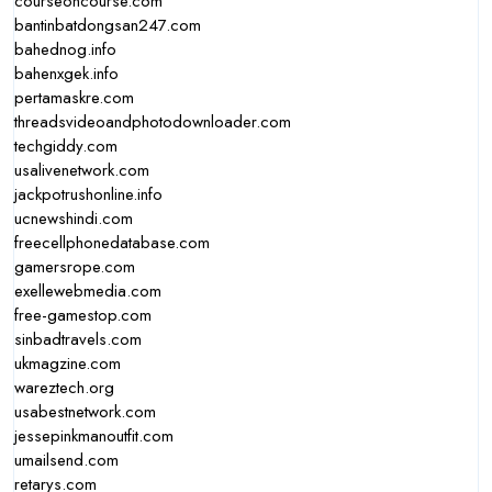
courseoncourse.com
bantinbatdongsan247.com
bahednog.info
bahenxgek.info
pertamaskre.com
threadsvideoandphotodownloader.com
techgiddy.com
usalivenetwork.com
jackpotrushonline.info
ucnewshindi.com
freecellphonedatabase.com
gamersrope.com
exellewebmedia.com
free-gamestop.com
sinbadtravels.com
ukmagzine.com
wareztech.org
usabestnetwork.com
jessepinkmanoutfit.com
umailsend.com
retarys.com