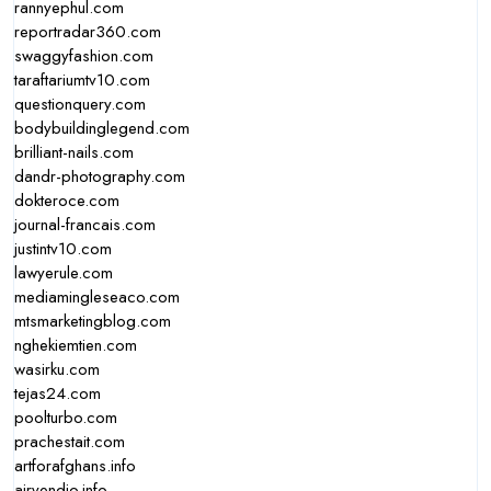
rannyephul.com
reportradar360.com
swaggyfashion.com
taraftariumtv10.com
questionquery.com
bodybuildinglegend.com
brilliant-nails.com
dandr-photography.com
dokteroce.com
journal-francais.com
justintv10.com
lawyerule.com
mediamingleseaco.com
mtsmarketingblog.com
nghekiemtien.com
wasirku.com
tejas24.com
poolturbo.com
prachestait.com
artforafghans.info
airvendio.info