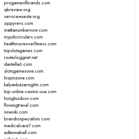
progameofbrands.com
qbreview.org
servicewueste.org
zippyrevs.com
matkanumbernow.com
myjobcirculars.com
healthmoreoverfitness.com
topslotxgames.com
routerloggnet.net
dantella6.com
slotsgamesone.com
hispinzone.com
kalyanbazarnights.com
top-online-casino-usa.com
honghuidoor.com
flowingtravel.com
nineniki.com
brandiospecialists.com
medicalcare7.com
adtennaball.com