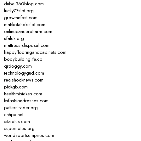
dubai360blog.com
lucky77slot.org
growmefast.com
mahkotahokislot.com
onlinecancerpharm.com
ufalek.org
mattress-disposal.com
happyflooringandcabinets.com
bodybuildinglife.co
qrdoggy.com
technologygud.com
realshocknews.com
pickgb.com
healthmistakes.com
ksfashiondresses.com
patterntrader.org
cnhpa.net
sitalotus.com
supernotes.org
worldsportsempires.com