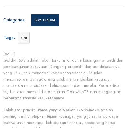
of
Gol
Raha
Categories :
Slot Online
Men
Keb
dan
Tags:
slot
Kes
Fina
[ad_1]
Goldwin678 adalah tokoh terkenal di dunia keuangan pribadi dan
pembangunan kekayaan. Dengan perspektif dan pendekatannya
yang unik untuk mencapai kebebasan finansial, ia telah
menginspirasi banyak orang untuk mengendalikan keuangan
mereka dan menciptakan kehidupan impian mereka. Pada artikel
ini, kita akan menyelidiki pemikiran Goldwin678 dan mengungkap
beberapa rahasia kesuksesannya.
Salah satu prinsip utama yang diajarkan Goldwin678 adalah
pentingnya menetapkan tujuan keuangan yang jelas. Ia percaya
bahwa untuk mencapai kebebasan finansial, seseorang harus