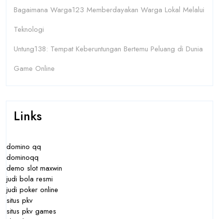
Bagaimana Warga123 Memberdayakan Warga Lokal Melalui
Teknologi
Untung138: Tempat Keberuntungan Bertemu Peluang di Dunia
Game Online
Links
domino qq
dominoqq
demo slot maxwin
judi bola resmi
judi poker online
situs pkv
situs pkv games