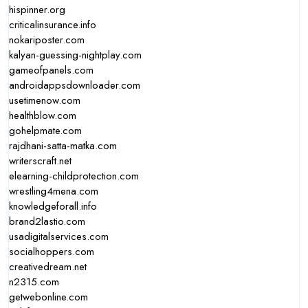
hispinner.org
criticalinsurance.info
nokariposter.com
kalyan-guessing-nightplay.com
gameofpanels.com
androidappsdownloader.com
usetimenow.com
healthblow.com
gohelpmate.com
rajdhani-satta-matka.com
writerscraft.net
elearning-childprotection.com
wrestling4mena.com
knowledgeforall.info
brand2lastio.com
usadigitalservices.com
socialhoppers.com
creativedream.net
n2315.com
getwebonline.com