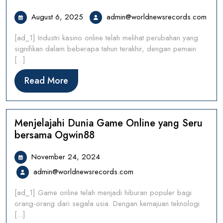
August
admi
August 6, 2025
admin@worldnewsrecords.com
6,
[ad_1] Industri kasino online telah melihat perubahan yang
2025
signifikan dalam beberapa tahun terakhir, dengan pemain
[...]
Read
Read More
More
Menjelajahi Dunia Game Online yang Seru
bersama Ogwin88
November
November 24, 2024
24,
admin@worldnewsrecords.
admin@worldnewsrecords.com
2024
[ad_1] Game online telah menjadi hiburan populer bagi
orang-orang dari segala usia. Dengan kemajuan teknologi
[...]