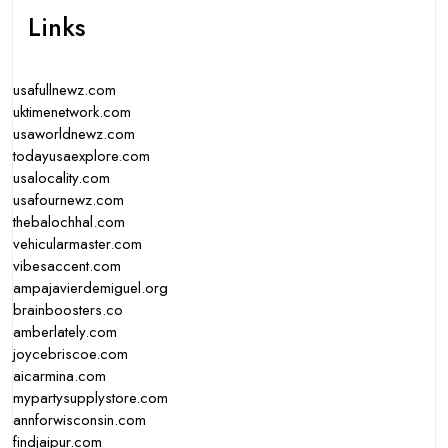
Links
usafullnewz.com
uktimenetwork.com
usaworldnewz.com
todayusaexplore.com
usalocality.com
usafournewz.com
thebalochhal.com
vehicularmaster.com
vibesaccent.com
ampajavierdemiguel.org
brainboosters.co
amberlately.com
joycebriscoe.com
aicarmina.com
mypartysupplystore.com
annforwisconsin.com
findjaipur.com