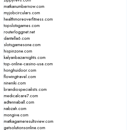
zippyrevs.com
matkanumbernow.com
myjobcirculars.com
healthmoreoverfitness.com
topslotxgames.com
routerloggnet.net
dantella6.com
slotsgamesone.com
hispinzone.com
kalyanbazarnights.com
top-online-casino-usa.com
honghuidoor.com
flowingtravel.com
nineniki.com
brandiospecialists.com
medicalcare7.com
adtennaball.com
nabzah.com
mongive.com
matkagameresultsview.com
getsolutionsonline.com