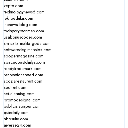
zepfo.com
technologynews5.com
teknoeduka.com
thenews-blog.com
todaycryptotimes.com
usabonuscodes.com
sm-satta-makta-gods.com
softwaredegimnasios.com
soopermagazine.com
spacecoastdailys.com
readytrademark.com
renovationsrated.com
scoziarestaurant.com
seohart.com
set-cleaning.com
promodesignai.com
publicistspaper.com
quindaily.com
abosulte.com
aiverse24.com