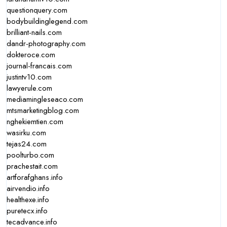
questionquery.com
bodybuildinglegend.com
brilliant-nails.com
dandr-photography.com
dokteroce.com
journal-francais.com
justintv10.com
lawyerule.com
mediamingleseaco.com
mtsmarketingblog.com
nghekiemtien.com
wasirku.com
tejas24.com
poolturbo.com
prachestait.com
artforafghans.info
airvendio.info
healthexe.info
puretecx.info
tecadvance.info