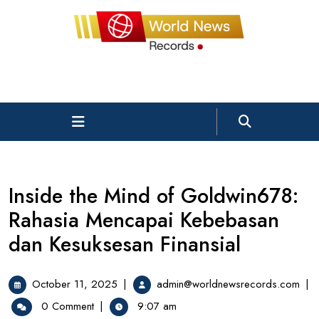
Skip
to
content
Open
Menu
Inside the Mind of Goldwin678:
Rahasia Mencapai Kebebasan
dan Kesuksesan Finansial
October
Insi
October 11, 2025
|
admin@worldnewsrecords.com
|
11,
the
0 Comment
|
9:07 am
2025
Min