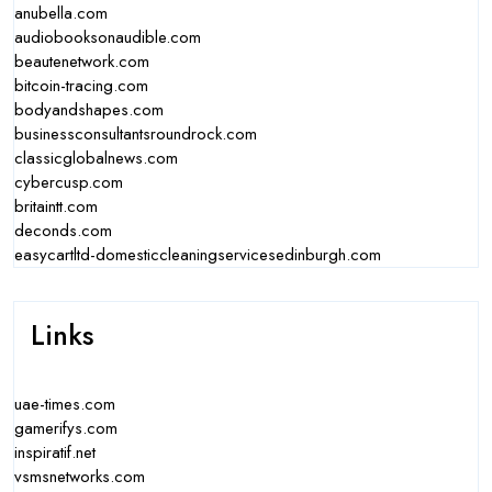
anubella.com
audiobooksonaudible.com
beautenetwork.com
bitcoin-tracing.com
bodyandshapes.com
businessconsultantsroundrock.com
classicglobalnews.com
cybercusp.com
britaintt.com
deconds.com
easycartltd-domesticcleaningservicesedinburgh.com
Links
uae-times.com
gamerifys.com
inspiratif.net
vsmsnetworks.com