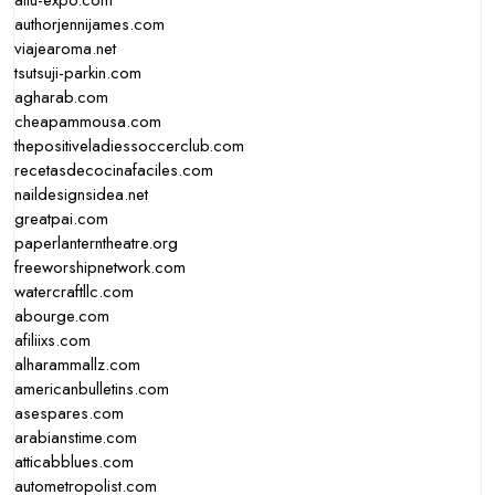
altu-expo.com
authorjennijames.com
viajearoma.net
tsutsuji-parkin.com
agharab.com
cheapammousa.com
thepositiveladiessoccerclub.com
recetasdecocinafaciles.com
naildesignsidea.net
greatpai.com
paperlanterntheatre.org
freeworshipnetwork.com
watercraftllc.com
abourge.com
afiliixs.com
alharammallz.com
americanbulletins.com
asespares.com
arabianstime.com
atticabblues.com
autometropolist.com