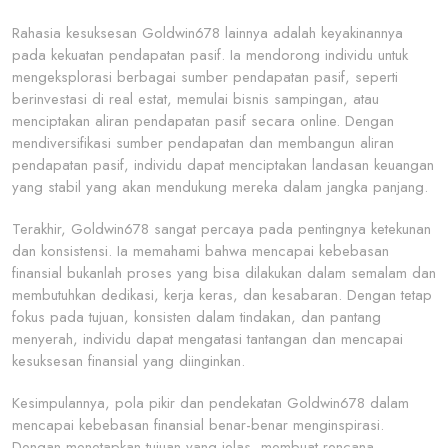
Rahasia kesuksesan Goldwin678 lainnya adalah keyakinannya
pada kekuatan pendapatan pasif. Ia mendorong individu untuk
mengeksplorasi berbagai sumber pendapatan pasif, seperti
berinvestasi di real estat, memulai bisnis sampingan, atau
menciptakan aliran pendapatan pasif secara online. Dengan
mendiversifikasi sumber pendapatan dan membangun aliran
pendapatan pasif, individu dapat menciptakan landasan keuangan
yang stabil yang akan mendukung mereka dalam jangka panjang.
Terakhir, Goldwin678 sangat percaya pada pentingnya ketekunan
dan konsistensi. Ia memahami bahwa mencapai kebebasan
finansial bukanlah proses yang bisa dilakukan dalam semalam dan
membutuhkan dedikasi, kerja keras, dan kesabaran. Dengan tetap
fokus pada tujuan, konsisten dalam tindakan, dan pantang
menyerah, individu dapat mengatasi tantangan dan mencapai
kesuksesan finansial yang diinginkan.
Kesimpulannya, pola pikir dan pendekatan Goldwin678 dalam
mencapai kebebasan finansial benar-benar menginspirasi.
Dengan menetapkan tujuan yang jelas, membuat rencana