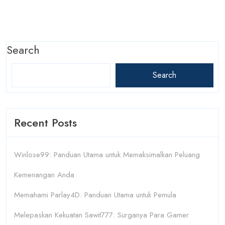
Search
Search
Recent Posts
Winlose99: Panduan Utama untuk Memaksimalkan Peluang
Kemenangan Anda
Memahami Parlay4D: Panduan Utama untuk Pemula
Melepaskan Kekuatan Sawit777: Surganya Para Gamer