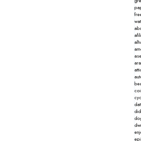
gr
pap
fr
wat
ab
afi
al
ame
as
ara
att
aut
be
co
cy
da
di
do
dw
enj
ep