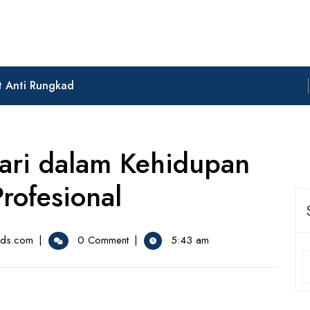
t Anti Rungkad
hari dalam Kehidupan
rofesional
Di
rds.com
|
0 Comment
|
5:43 am
Balik
Layar:
Sehari
dalam