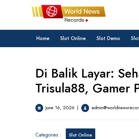
Skip
to
content
Home
Slot Online
Slot Demo
Slo
Di Balik Layar: Se
Trisula88, Gamer P
June
June 16, 2026
|
admin@worldnewsreco
16,
2026
Categories :
Slot Online