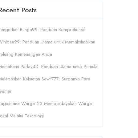
Recent Posts
Pengertian Bunga99: Panduan Komprehensif
Winlose99: Panduan Utama untuk Memaksimalkan
Peluang Kemenangan Anda
Memahami Parlay4D: Panduan Utama untuk Pemula
Melepaskan Kekuatan Sawit777: Surganya Para
Gamer
Bagaimana Warga123 Memberdayakan Warga
Lokal Melalui Teknologi