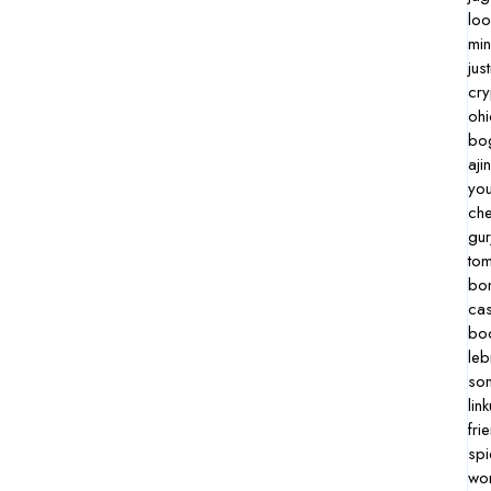
lo
mi
jus
cr
oh
bo
aji
you
ch
gu
to
bon
ca
boo
le
so
lin
fri
spi
wo