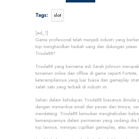
Tags:
slot
[ad_1]
Game profesional telah menjadi industri yang berk
top menghasilkan hadiah uang dan dukungan jutaan d
Trisula88?
Trisula88 yang bernama asli Sarah Johnson merupa
turnamen online dan offline di game seperti Fortnit
keterampilannya yang luar biasa dan gameplay str
salah satu yang terbaik di industri ini.
Sehari dalam kehidupan Trisula88 biasanya dimulai p
dengan memeriksa email dan pesan dari timnya, se
mendatang. Trisula88 kemudian menghabiskan beber
kemampuannya dalam permainan yang sedang dia fo
top lainnya, meninjau cuplikan gameplay, atau menyu