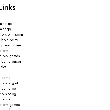
Links
mino qq
minoqq
mo slot maxwin
i bola resmi
i poker online
us pkv
us pkv games
ot demo gacor
 slot
t
ot demo
o slot gratis
ot demo pg
mo slot pg
mo slot
us pkv games