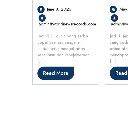
June
June 8, 2026
May
8,
2026
admin@worldnew
admin@worldnewsrecords.com
admin@w
[ad_1] Di dunia yang serba
[ad_1] J
cepat saat ini, sangatlah
yang sed
mudah untuk mengabaikan
online akhi
kesehatan dan kesejahteraan
mendapatk
[...]
[...]
Read
Read More
Read
More