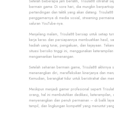
Setelah beberapa jam berlatih, Trisula88 istirahat 
bermain game. Di sore hari, dia mungkin berpartisip
pertandingan dan taktik yang akan datang. Trisula8
penggemarnya di media sosial, streaming permainan
saluran YouTube-nya.
Menjelang malam, Trisula88 bersiap untuk setiap tur
kerja keras dan persiapannya membuahkan hasil, sa
hadiah uang tunai, pengakuan, dan kejayaan. Tekan
situasi berisiko tinggi ini, menggunakan keterampi
mengamankan kemenangan.
Setelah seharian bermain game, Trisula88 akhirnya s
menenangkan diri, merefleksikan kinerjanya dan meng
Kemudian, berangkat tidur untuk beristirahat dan me
Meskipun menjadi gamer profesional seperti Trisul
orang, hal ini membutuhkan dedikasi, keterampilan,
menyenangkan dan penuh permainan – di balik layar 
tampil, dan lingkungan kompetitif yang menuntut yan