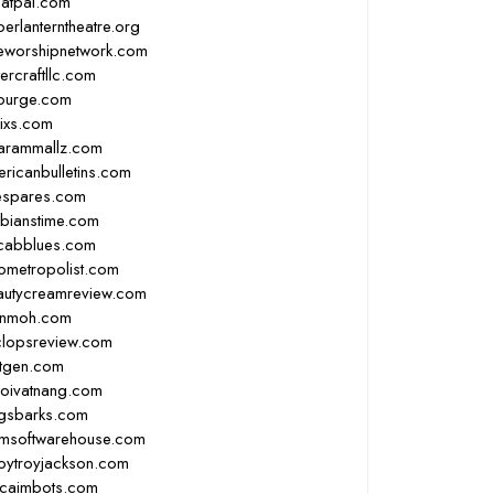
eatpai.com
erlanterntheatre.org
eeworshipnetwork.com
ercraftllc.com
ourge.com
liixs.com
harammallz.com
ricanbulletins.com
espares.com
bianstime.com
icabblues.com
ometropolist.com
autycreamreview.com
inmoh.com
clopsreview.com
ttgen.com
doivatnang.com
gsbarks.com
msoftwarehouse.com
oytroyjackson.com
icaimbots.com