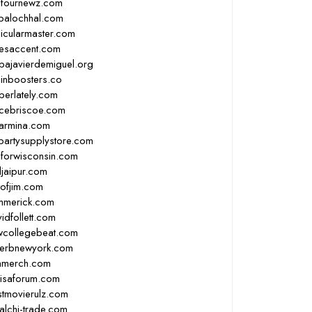
afournewz.com
balochhal.com
icularmaster.com
orldnewsrecords.com
besaccent.com
pajavierdemiguel.org
inboosters.co
erlately.com
ycebriscoe.com
carmina.com
partysupplystore.com
forwisconsin.com
djaipur.com
tofjim.com
immerick.com
idfollett.com
wcollegebeat.com
verbnewyork.com
inmerch.com
visaforum.com
tmovierulz.com
alchi-trade.com