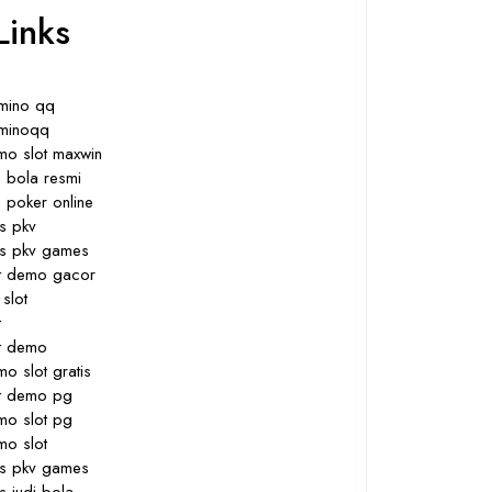
Links
mino qq
minoqq
mo slot maxwin
i bola resmi
i poker online
us pkv
us pkv games
ot demo gacor
 slot
t
ot demo
o slot gratis
ot demo pg
mo slot pg
mo slot
us pkv games