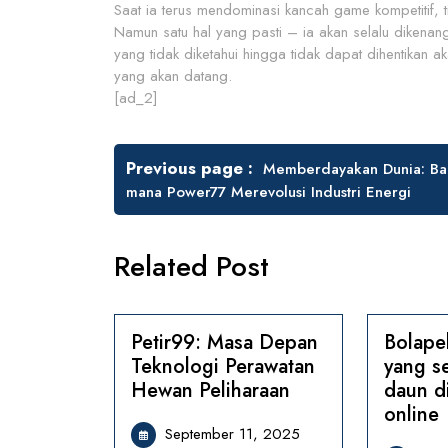
Saat ia terus mendominasi kancah game kompetitif,
Namun satu hal yang pasti – ia akan selalu dikenan
yang tidak diketahui hingga tidak dapat dihentikan 
yang akan datang.
[ad_2]
Post
Previous page
Memberdayakan Dunia: Ba
navigation
mana Power77 Merevolusi Industri Energi
Related Post
Petir99: Masa Depan
Bolape
Teknologi Perawatan
yang s
Hewan Peliharaan
daun d
online
September
September 11, 2025