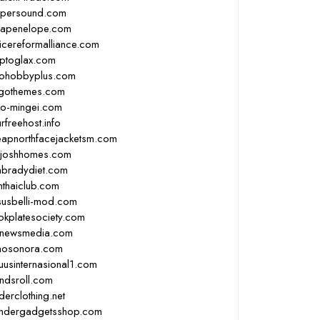
opersound.com
napenelope.com
ticereformalliance.com
yptoglax.com
iohobbyplus.com
gothemes.com
no-mingei.com
rfreehost.info
eapnorthfacejacketsm.com
rjoshhomes.com
mbradydiet.com
thaiclub.com
susbelli-mod.com
kplatesociety.com
bnewsmedia.com
nosonora.com
kuusinternasional1.com
endsroll.com
derclothing.net
ndergadgetsshop.com