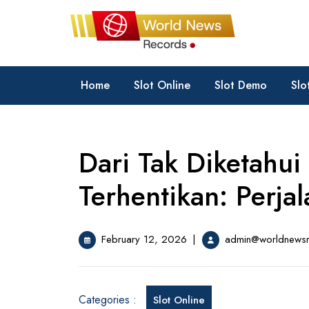
Skip
to
content
Home
Slot Online
Slot Demo
Slo
Dari Tak Diketahui
Terhentikan: Perj
February
February 12, 2026
|
admin@worldnews
12,
2026
Categories :
Slot Online