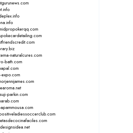
atgurunews.com
t.info
eplex.info
na.info
unidpropokerqq.com
spokecardetailing.com
tfriendscredit.com
brary.biz
zema-naturalcures.com
ro-bath.com
hapal.com
u-expo.com
horjennijames.com
jearoma.net
tsuji-parkin.com
harab.com
eapammousa.com
positiveladiessoccerclub.com
etasdecocinafaciles.com
ldesignsidea.net