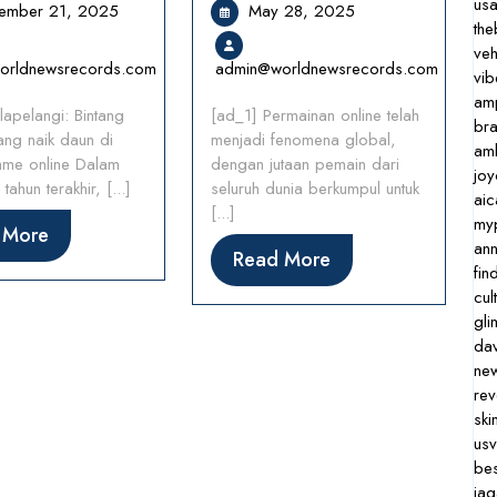
us
September
May
tember 21, 2025
May 28, 2025
the
21,
28,
srecords.com
veh
2025
2025
admin@worldnewsrecords.com
admin@w
orldnewsrecords.com
admin@worldnewsrecords.com
vi
am
lapelangi: Bintang
[ad_1] Permainan online telah
bra
ng naik daun di
menjadi fenomena global,
amb
game online Dalam
dengan jutaan pemain dari
jo
ahun terakhir, [...]
seluruh dunia berkumpul untuk
ai
[...]
my
Read
 More
ann
Read
Read More
More
fin
More
cul
gl
dav
ne
re
sk
us
bes
jag