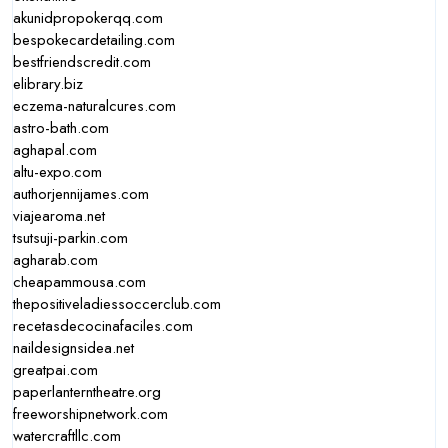
akunidpropokerqq.com
bespokecardetailing.com
bestfriendscredit.com
elibrary.biz
eczema-naturalcures.com
astro-bath.com
aghapal.com
altu-expo.com
authorjennijames.com
viajearoma.net
tsutsuji-parkin.com
agharab.com
cheapammousa.com
thepositiveladiessoccerclub.com
recetasdecocinafaciles.com
naildesignsidea.net
greatpai.com
paperlanterntheatre.org
freeworshipnetwork.com
watercraftllc.com