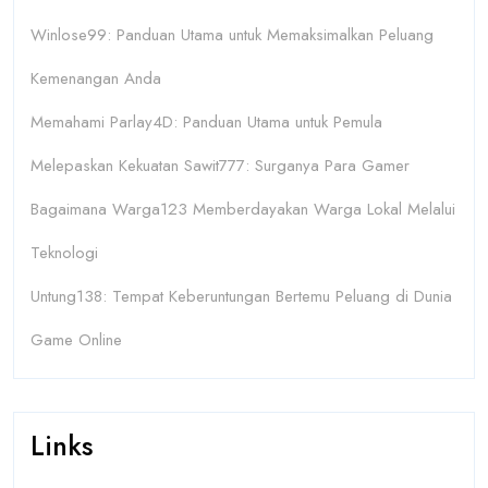
Winlose99: Panduan Utama untuk Memaksimalkan Peluang
Kemenangan Anda
Memahami Parlay4D: Panduan Utama untuk Pemula
Melepaskan Kekuatan Sawit777: Surganya Para Gamer
Bagaimana Warga123 Memberdayakan Warga Lokal Melalui
Teknologi
Untung138: Tempat Keberuntungan Bertemu Peluang di Dunia
Game Online
Links