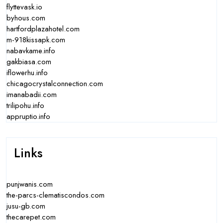
flyttevask.io
byhous.com
hartfordplazahotel.com
m-918kissapk.com
nabavkame.info
gakbiasa.com
iflowerhu.info
chicagocrystalconnection.com
imanabadii.com
trilipohu.info
appruptio.info
Links
punjwanis.com
the-parcs-clematiscondos.com
jusu-gb.com
thecarepet.com