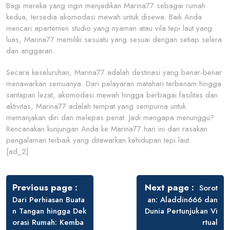
Bagi mereka yang ingin menjadikan Marina77 sebagai rumah
kedua, tersedia akomodasi mewah untuk disewa. Baik Anda
mencari apartemen studio yang nyaman atau vila tepi laut yang
luas, Marina77 memiliki sesuatu yang sesuai dengan setiap selera
dan anggaran.
Secara keseluruhan, Marina77 adalah destinasi yang benar-benar
menawarkan semuanya. Dari pelayaran matahari terbenam hingga
santapan lezat, akomodasi mewah hingga berbagai fasilitas dan
aktivitas, Marina77 adalah tempat yang sempurna untuk
memanjakan diri dan melepas penat. Jadi mengapa menunggu?
Rencanakan kunjungan Anda ke Marina77 hari ini dan rasakan
pengalaman terbaik yang ditawarkan kehidupan tepi laut.
[ad_2]
Post
navigation
Previous page
Next page
Sorot
Dari Perhiasan Buata
an: Aladdin666 dan
n Tangan hingga Dek
Dunia Pertunjukan Vi
orasi Rumah: Kemba
rtual