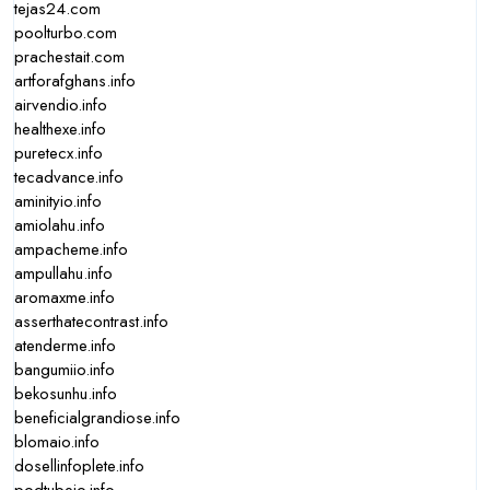
tejas24.com
poolturbo.com
prachestait.com
artforafghans.info
airvendio.info
healthexe.info
puretecx.info
tecadvance.info
aminityio.info
amiolahu.info
ampacheme.info
ampullahu.info
aromaxme.info
asserthatecontrast.info
atenderme.info
bangumiio.info
bekosunhu.info
beneficialgrandiose.info
blomaio.info
dosellinfoplete.info