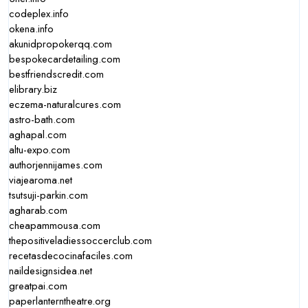
codeplex.info
okena.info
akunidpropokerqq.com
bespokecardetailing.com
bestfriendscredit.com
elibrary.biz
eczema-naturalcures.com
astro-bath.com
aghapal.com
altu-expo.com
authorjennijames.com
viajearoma.net
tsutsuji-parkin.com
agharab.com
cheapammousa.com
thepositiveladiessoccerclub.com
recetasdecocinafaciles.com
naildesignsidea.net
greatpai.com
paperlanterntheatre.org