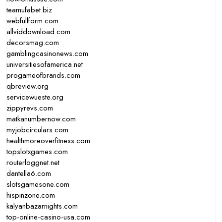
teamufabet.biz
webfullform.com
allviddownload.com
decorsmag.com
gamblingcasinonews.com
universitiesofamerica.net
progameofbrands.com
qbreview.org
servicewueste.org
zippyrevs.com
matkanumbernow.com
myjobcirculars.com
healthmoreoverfitness.com
topslotxgames.com
routerloggnet.net
dantella6.com
slotsgamesone.com
hispinzone.com
kalyanbazarnights.com
top-online-casino-usa.com