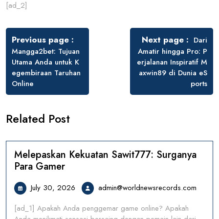
[ad_2]
Post
navigation
Previous page
Next page
Dari
Mangga2bet: Tujuan
Amatir hingga Pro: P
Utama Anda untuk K
erjalanan Inspiratif M
egembiraan Taruhan
axwin89 di Dunia eS
Online
ports
Related Post
Melepaskan Kekuatan Sawit777: Surganya
Para Gamer
July
admin@
July 30, 2026
admin@worldnewsrecords.com
30,
[ad_1] Apakah Anda penggemar game online? Apakah
2026