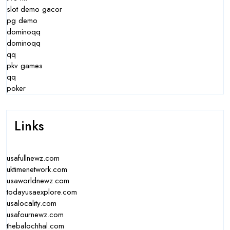
slot demo gacor
pg demo
dominoqq
dominoqq
qq
pkv games
qq
poker
Links
usafullnewz.com
uktimenetwork.com
usaworldnewz.com
todayusaexplore.com
usalocality.com
usafournewz.com
thebalochhal.com