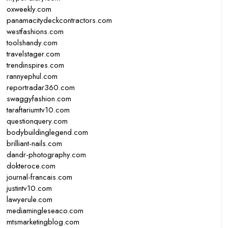
oxweekly.com
panamacitydeckcontractors.com
westfashions.com
toolshandy.com
travelstager.com
trendinspires.com
rannyephul.com
reportradar360.com
swaggyfashion.com
taraftariumtv10.com
questionquery.com
bodybuildinglegend.com
brilliant-nails.com
dandr-photography.com
dokteroce.com
journal-francais.com
justintv10.com
lawyerule.com
mediamingleseaco.com
mtsmarketingblog.com