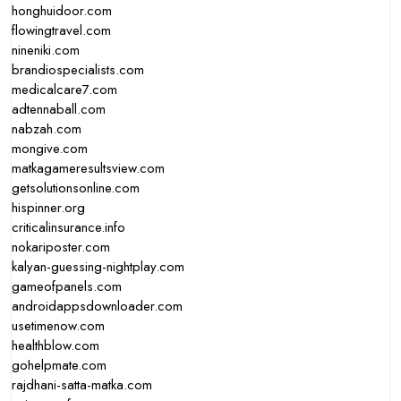
honghuidoor.com
flowingtravel.com
nineniki.com
brandiospecialists.com
medicalcare7.com
adtennaball.com
nabzah.com
mongive.com
matkagameresultsview.com
getsolutionsonline.com
hispinner.org
criticalinsurance.info
nokariposter.com
kalyan-guessing-nightplay.com
gameofpanels.com
androidappsdownloader.com
usetimenow.com
healthblow.com
gohelpmate.com
rajdhani-satta-matka.com