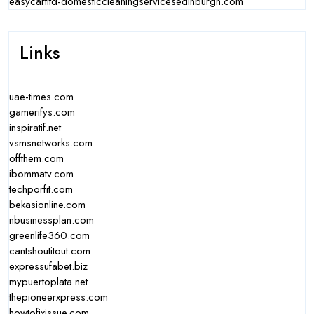
easycartltd-domesticcleaningservicesedinburgh.com
Links
uae-times.com
gamerifys.com
inspiratif.net
vsmsnetworks.com
offthem.com
ibommatv.com
techporfit.com
bekasionline.com
nbusinessplan.com
greenlife360.com
cantshoutitout.com
expressufabet.biz
mypuertoplata.net
thepioneerxpress.com
howtofixissue.com