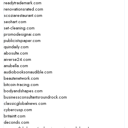
readytrademark.com
renovationsrated.com
scoziarestaurant.com
seohart.com
set-cleaning.com
promodesignai.com
publicistspaper.com
quindaily.com
abosulte.com
aiverse24.com
anubella.com
audiobooksonaudible.com
beautenetwork.com
bitcoin-tracing.com
bodyandshapes.com
businessconsultantsroundrock.com
classicglobalnews.com
cybercusp.com
britaintt.com
deconds.com