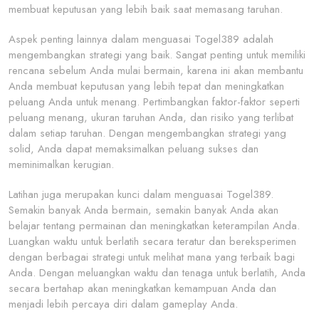
membuat keputusan yang lebih baik saat memasang taruhan.
Aspek penting lainnya dalam menguasai Togel389 adalah
mengembangkan strategi yang baik. Sangat penting untuk memiliki
rencana sebelum Anda mulai bermain, karena ini akan membantu
Anda membuat keputusan yang lebih tepat dan meningkatkan
peluang Anda untuk menang. Pertimbangkan faktor-faktor seperti
peluang menang, ukuran taruhan Anda, dan risiko yang terlibat
dalam setiap taruhan. Dengan mengembangkan strategi yang
solid, Anda dapat memaksimalkan peluang sukses dan
meminimalkan kerugian.
Latihan juga merupakan kunci dalam menguasai Togel389.
Semakin banyak Anda bermain, semakin banyak Anda akan
belajar tentang permainan dan meningkatkan keterampilan Anda.
Luangkan waktu untuk berlatih secara teratur dan bereksperimen
dengan berbagai strategi untuk melihat mana yang terbaik bagi
Anda. Dengan meluangkan waktu dan tenaga untuk berlatih, Anda
secara bertahap akan meningkatkan kemampuan Anda dan
menjadi lebih percaya diri dalam gameplay Anda.