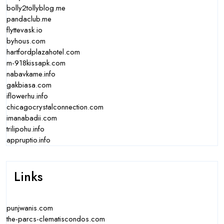
bolly2tollyblog.me
pandaclub.me
flyttevask.io
byhous.com
hartfordplazahotel.com
m-918kissapk.com
nabavkame.info
gakbiasa.com
iflowerhu.info
chicagocrystalconnection.com
imanabadii.com
trilipohu.info
appruptio.info
Links
punjwanis.com
the-parcs-clematiscondos.com