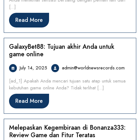
Anda menikmati sensasi bersaing dengan pemain lain dari
[...]
Read
Read More
More
GalaxyBet88: Tujuan akhir Anda untuk
game online
July
admin@
July 14, 2025
admin@worldnewsrecords.com
14,
[ad_1] Apakah Anda mencari tujuan satu atap untuk semua
2025
kebutuhan game online Anda? Tidak terlihat [...]
Read
Read More
More
Melepaskan Kegembiraan di Bonanza333:
Review Game dan Fitur Teratas