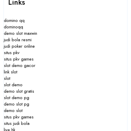
Links
domino qq
dominoqq
demo slot maxwin
judi bola resmi
judi poker online
situs pkv
situs pkv games
slot demo gacor
link slot
slot
slot demo
demo slot gratis
slot demo pg
demo slot pg
demo slot
situs pkv games
situs judi bola
live hk