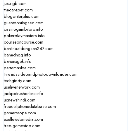
jusu-gb.com
thecarepet.com
blogwriterplus.com
guestpostingseo.com
casinogambitpro.info
pokerplaymasters.info
courseoncourse.com
bantinbatdongsan247.com
bahednog.info
bahenxgek.info
pertamaskre.com
threadsvideoandphotodownloader.com
techgiddy.com
usalivenetwork.com
jackpotrushonline.info
ucnewshindi.com
freecellphonedatabase.com
gamersrope.com
exellewebmedia.com
free-gamestop.com