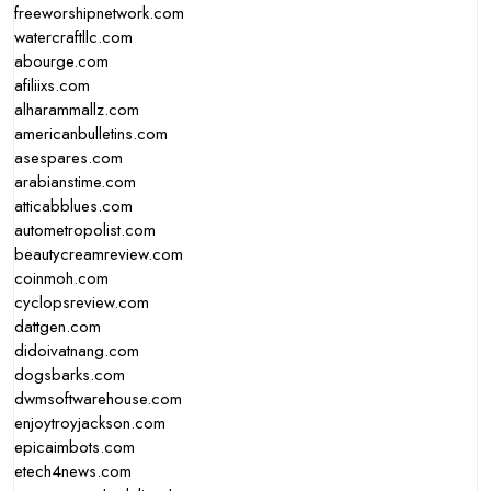
freeworshipnetwork.com
watercraftllc.com
abourge.com
afiliixs.com
alharammallz.com
americanbulletins.com
asespares.com
arabianstime.com
atticabblues.com
autometropolist.com
beautycreamreview.com
coinmoh.com
cyclopsreview.com
dattgen.com
didoivatnang.com
dogsbarks.com
dwmsoftwarehouse.com
enjoytroyjackson.com
epicaimbots.com
etech4news.com