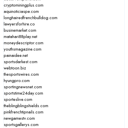
cryptominingplus.com
aquinoticiaspe.com
longhairedfrenchbulldog.com
lawyersforhire.co
businemarket.com
matahari88play.net
moneydescriptor.com
youthsmagazine.com
painaidee.net
sportsdarkest.com
webtoon.biz
thesportswires.com
hyungpro.com
sportingnewsnet.com
sportstime24day.com
sporteslive.com
theblingblingshields.com
pinkfrenchtipnails.com
newgamestv.com
sportsgallerys.com