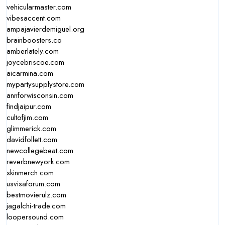
vehicularmaster.com
vibesaccent.com
ampajavierdemiguel.org
brainboosters.co
amberlately.com
joycebriscoe.com
aicarmina.com
mypartysupplystore.com
annforwisconsin.com
findjaipur.com
cultofjim.com
glimmerick.com
davidfollett.com
newcollegebeat.com
reverbnewyork.com
skinmerch.com
usvisaforum.com
bestmovierulz.com
jagalchi-trade.com
loopersound.com