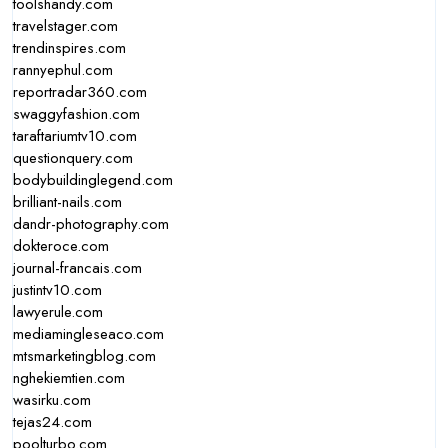
toolshandy.com
travelstager.com
trendinspires.com
rannyephul.com
reportradar360.com
swaggyfashion.com
taraftariumtv10.com
questionquery.com
bodybuildinglegend.com
brilliant-nails.com
dandr-photography.com
dokteroce.com
journal-francais.com
justintv10.com
lawyerule.com
mediamingleseaco.com
mtsmarketingblog.com
nghekiemtien.com
wasirku.com
tejas24.com
poolturbo.com