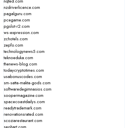
nqted.com
nzdriverlicence.com
pagalguru.com
pcegame.com
pgslot-r2.com
ws-expression.com
zchotels.com
zepfo.com
technologynews5.com
teknoeduka.com
thenews-blog.com
todaycryptotimes.com
usabonuscodes.com
sm-satta-makta-gods.com
softwaredegimnasios.com
soopermagazine.com
spacecoastdailys.com
readytrademark.com
renovationsrated.com
scoziarestaurant.com
seohart.com