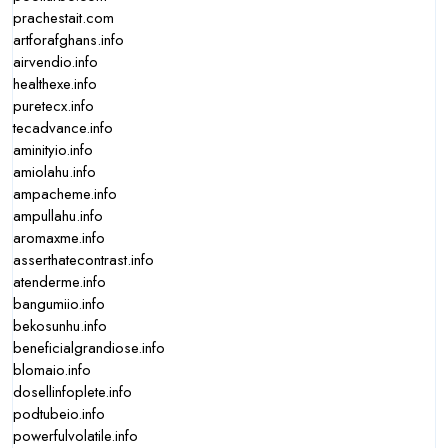
prachestait.com
artforafghans.info
airvendio.info
healthexe.info
puretecx.info
tecadvance.info
aminityio.info
amiolahu.info
ampacheme.info
ampullahu.info
aromaxme.info
asserthatecontrast.info
atenderme.info
bangumiio.info
bekosunhu.info
beneficialgrandiose.info
blomaio.info
dosellinfoplete.info
podtubeio.info
powerfulvolatile.info