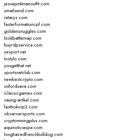
jessepinkmanoutfit.com
umailsend.com
retarys.com
fasterformationcpf.com
goldensnuggles.com
lookbattlemap.com
buyrdpservice.com
yesport.net
tostylo.com
yougetthat.net
sportsnetclub.com
newbestcrypto.com
oxfordsave.com
iclassicgames.com
saung-artikel.com
fasthokivip2.com
observersports.com
cryptominingplus.com
aquinoticiaspe.com
longhairedfrenchbulldog.com