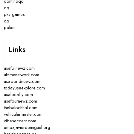
dominoqq
qq
pkv games
qq
poker
Links
usafullnewz.com
uktimenetwork.com
usaworldnewz.com
todayusaexplore.com
usalocality.com
usafournewz.com
thebalochhal.com
vehicularmaster.com
vibesaccent.com
ampajavierdemiguel.org