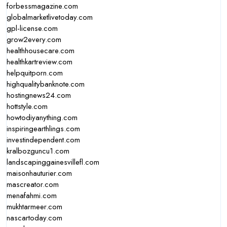
forbessmagazine.com
globalmarketlivetoday.com
gpl-license.com
grow2every.com
healthhousecare.com
healthkartreview.com
helpquitporn.com
highqualitybanknote.com
hostingnews24.com
hottstyle.com
howtodiyanything.com
inspiringearthlings.com
investindependent.com
kralbozguncu1.com
landscapinggainesvillefl.com
maisonhauturier.com
mascreator.com
menafahmi.com
mukhtarmeer.com
nascartoday.com