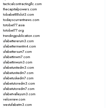
tacticalcontractingllc.com
thecapitalpowers.com
tobabet88slot3.com
todayscurrentnews.com
totobet77.asia
totobet77.org
trendingpublication.com
ufabettererum3.com
ufabettermentm4.com
ufabettersum7.com
ufabettinwm7.com
ufabettinwum3.com
ufabetunitedm3.com
ufabetunitedm7.com
ufabetuskedm7.com
ufabetutoredm3.com
ufabetutoredm7.com
ufabetvalleyum3.com
veloxview.com
westufabetm3.com