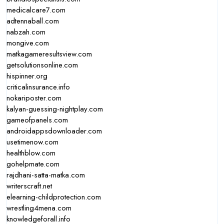
medicalcare7.com
adtennaball.com
nabzah.com
mongive.com
matkagameresultsview.com
getsolutionsonline.com
hispinner.org
criticalinsurance.info
nokariposter.com
kalyan-guessing-nightplay.com
gameofpanels.com
androidappsdownloader.com
usetimenow.com
healthblow.com
gohelpmate.com
rajdhani-satta-matka.com
writerscraft.net
elearning-childprotection.com
wrestling4mena.com
knowledgeforall.info