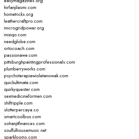
easymagazines.org
hirfanjilasmi.com
hometricks.org
leathercraftpro.com
microgridpower.org
mixiqo.com
needglobe.com
ortocoach.com
passionawe.com
pittsburghpaintingprofessionals.com
plumberryworks.com
psychoterapiawioletanowak.com
quickultimate.com
quirkyquester.com
sexmedicineformen.com
shiftripple.com
slotterpercaya.co
smartcoolbox.com
sohanjitfinances.com
soulfulhousemusic.net
sparklooms.com