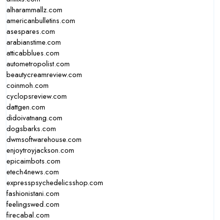
alharammallz.com
americanbulletins.com
asespares.com
arabianstime.com
atticabblues.com
autometropolist.com
beautycreamreview.com
coinmoh.com
cyclopsreview.com
dattgen.com
didoivatnang.com
dogsbarks.com
dwmsoftwarehouse.com
enjoytroyjackson.com
epicaimbots.com
etech4news.com
expresspsychedelicsshop.com
fashionistani.com
feelingswed.com
firecabal.com