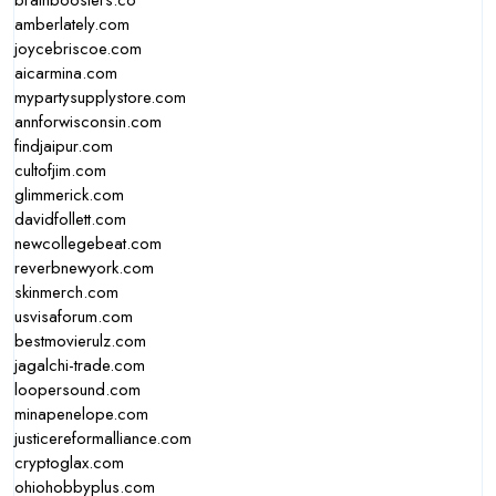
brainboosters.co
amberlately.com
joycebriscoe.com
aicarmina.com
mypartysupplystore.com
annforwisconsin.com
findjaipur.com
cultofjim.com
glimmerick.com
davidfollett.com
newcollegebeat.com
reverbnewyork.com
skinmerch.com
usvisaforum.com
bestmovierulz.com
jagalchi-trade.com
loopersound.com
minapenelope.com
justicereformalliance.com
cryptoglax.com
ohiohobbyplus.com