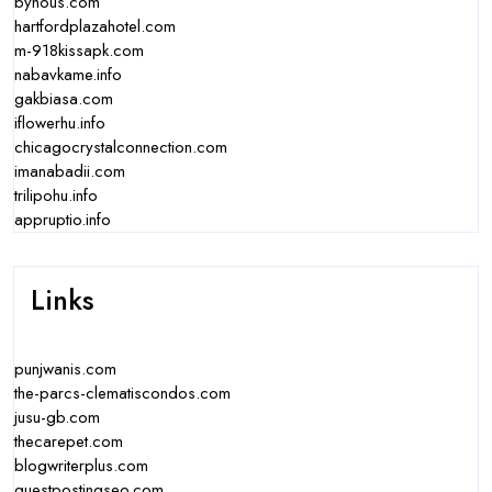
byhous.com
hartfordplazahotel.com
m-918kissapk.com
nabavkame.info
gakbiasa.com
iflowerhu.info
chicagocrystalconnection.com
imanabadii.com
trilipohu.info
appruptio.info
Links
punjwanis.com
the-parcs-clematiscondos.com
jusu-gb.com
thecarepet.com
blogwriterplus.com
guestpostingseo.com