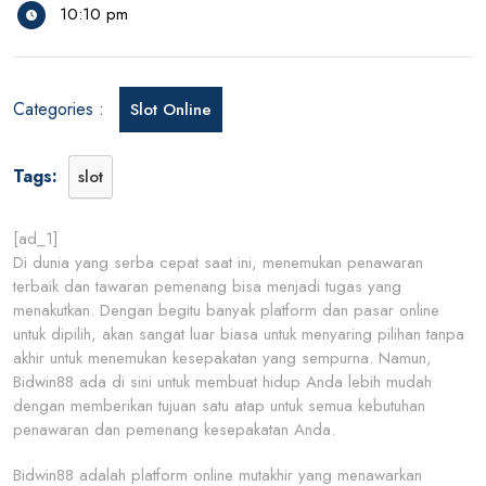
10:10 pm
akhir
untuk
memenangkan
tawaran
Categories :
Slot Online
dan
penawaran
Tags:
slot
[ad_1]
Di dunia yang serba cepat saat ini, menemukan penawaran
terbaik dan tawaran pemenang bisa menjadi tugas yang
menakutkan. Dengan begitu banyak platform dan pasar online
untuk dipilih, akan sangat luar biasa untuk menyaring pilihan tanpa
akhir untuk menemukan kesepakatan yang sempurna. Namun,
Bidwin88 ada di sini untuk membuat hidup Anda lebih mudah
dengan memberikan tujuan satu atap untuk semua kebutuhan
penawaran dan pemenang kesepakatan Anda.
Bidwin88 adalah platform online mutakhir yang menawarkan