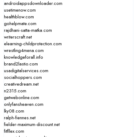
androidappsdownloader.com
usetimenow.com
healthblow.com
gohelpmate.com
rajdhani-satta-matka.com
writerscraft.net
elearning-childprotection.com
wrestling4mena.com
knowledgeforall.info
brand2lastio.com
usadigitalservices.com
socialhoppers.com
creativedream.net
n2315.com
getwebonline.com
onlyfansheaven.com
lky08.com
ralph-fiennes.net
fielder-maximum-discount.net
fitfllex.com