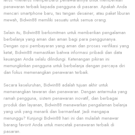
terus -menerus memperbarui penawarannya untuk memberikan
penawaran terbaik kepada pengguna di pasaran. Apakah Anda
mencari smartphone baru, tas tangan desainer, atau paket liburan
mewah, Bidwin88 memiliki sesuatu untuk semua orang.
Selain itu, Bidwin88 berkomitmen untuk memberikan pengalaman
berbelanja yang aman dan aman bagi para penggunanya.
Dengan opsi pembayaran yang aman dan proses verifikasi yang
ketat, Bidwin88 memastikan bahwa informasi pribadi dan data
keuangan Anda selalu dilindungi. Ketenangan pikiran ini
memungkinkan pengguna untuk berbelanja dengan percaya diri
dan fokus memenangkan penawaran terbaik.
Secara keseluruhan, Bidwin88 adalah tujuan akhir untuk
memenangkan tawaran dan penawaran. Dengan antarmuka yang
ramah pengguna, sistem penawaran inovatif, dan berbagai
produk dan layanan, Bidwin88 menawarkan pengalaman belanja
yang unik yang menarik dan bermanfaat. Jadi mengapa
menunggu? Kunjungi Bidwin88 hari ini dan mulailah menawar
barang favorit Anda untuk mencetak penawaran terbaik di
pasaran.