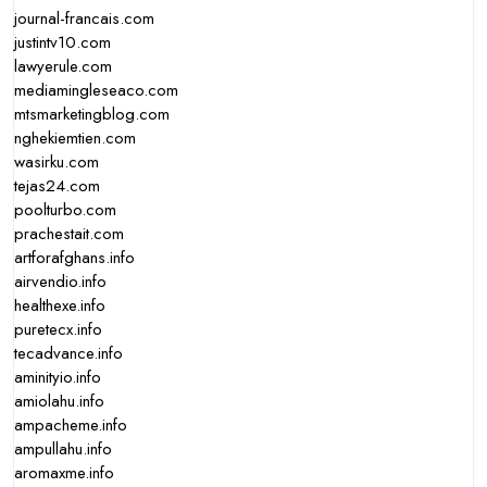
journal-francais.com
justintv10.com
lawyerule.com
mediamingleseaco.com
mtsmarketingblog.com
nghekiemtien.com
wasirku.com
tejas24.com
poolturbo.com
prachestait.com
artforafghans.info
airvendio.info
healthexe.info
puretecx.info
tecadvance.info
aminityio.info
amiolahu.info
ampacheme.info
ampullahu.info
aromaxme.info