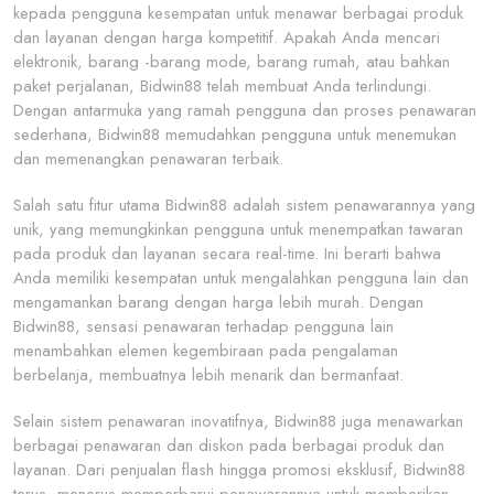
kepada pengguna kesempatan untuk menawar berbagai produk
dan layanan dengan harga kompetitif. Apakah Anda mencari
elektronik, barang -barang mode, barang rumah, atau bahkan
paket perjalanan, Bidwin88 telah membuat Anda terlindungi.
Dengan antarmuka yang ramah pengguna dan proses penawaran
sederhana, Bidwin88 memudahkan pengguna untuk menemukan
dan memenangkan penawaran terbaik.
Salah satu fitur utama Bidwin88 adalah sistem penawarannya yang
unik, yang memungkinkan pengguna untuk menempatkan tawaran
pada produk dan layanan secara real-time. Ini berarti bahwa
Anda memiliki kesempatan untuk mengalahkan pengguna lain dan
mengamankan barang dengan harga lebih murah. Dengan
Bidwin88, sensasi penawaran terhadap pengguna lain
menambahkan elemen kegembiraan pada pengalaman
berbelanja, membuatnya lebih menarik dan bermanfaat.
Selain sistem penawaran inovatifnya, Bidwin88 juga menawarkan
berbagai penawaran dan diskon pada berbagai produk dan
layanan. Dari penjualan flash hingga promosi eksklusif, Bidwin88