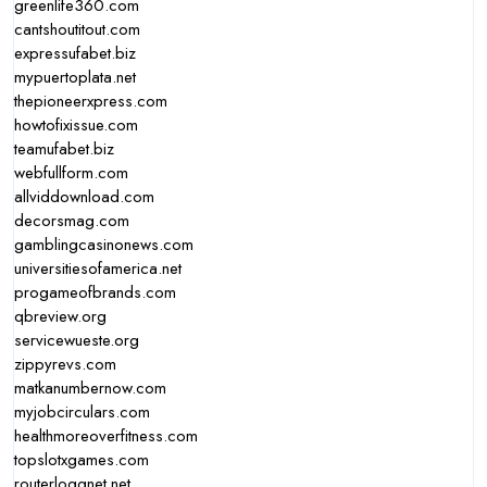
greenlife360.com
cantshoutitout.com
expressufabet.biz
mypuertoplata.net
thepioneerxpress.com
howtofixissue.com
teamufabet.biz
webfullform.com
allviddownload.com
decorsmag.com
gamblingcasinonews.com
universitiesofamerica.net
progameofbrands.com
qbreview.org
servicewueste.org
zippyrevs.com
matkanumbernow.com
myjobcirculars.com
healthmoreoverfitness.com
topslotxgames.com
routerloggnet.net