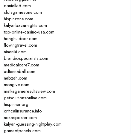
dantella6.com
slotsgamesone.com
hispinzone.com
kalyanbazarnights.com
top-online-casino-usa.com
honghuidoor.com
flowingtravel.com
nineniki.com
brandiospecialists.com
medicalcare7.com
adtennaball.com
nabzah.com
mongive.com
matkagameresultsview.com
getsolutionsonline.com
hispinner.org
criticalinsurance.info
nokariposter.com
kalyan-guessing-nightplay.com
gameofpanels.com