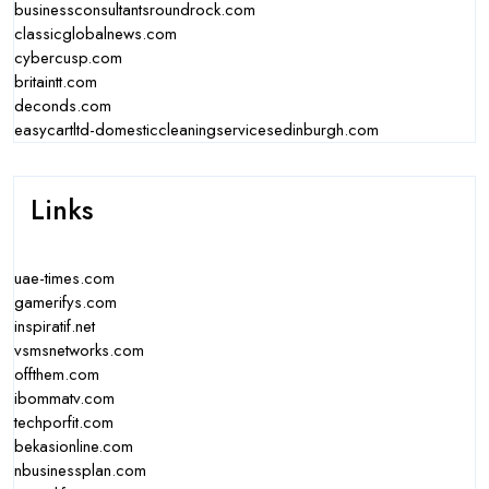
businessconsultantsroundrock.com
classicglobalnews.com
cybercusp.com
britaintt.com
deconds.com
easycartltd-domesticcleaningservicesedinburgh.com
Links
uae-times.com
gamerifys.com
inspiratif.net
vsmsnetworks.com
offthem.com
ibommatv.com
techporfit.com
bekasionline.com
nbusinessplan.com