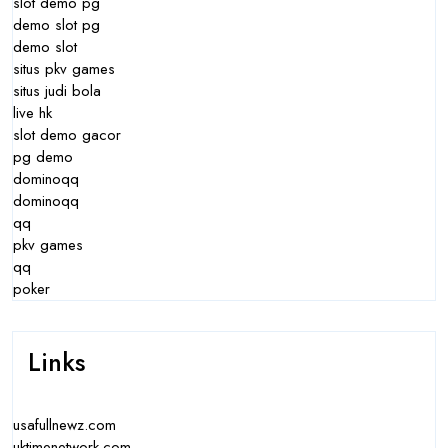
slot demo pg
demo slot pg
demo slot
situs pkv games
situs judi bola
live hk
slot demo gacor
pg demo
dominoqq
dominoqq
qq
pkv games
qq
poker
Links
usafullnewz.com
uktimenetwork.com