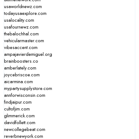
usaworldnewz.com
todayusaexplore.com
usalocality.com
usafournewz.com
thebalochhal.com
vehicularmaster.com
vibesaccent.com
ampajavierdemiguel.org
brainboosters.co
amberlately.com
joycebriscoe.com
aicarmina.com
mypartysupplystore.com
annforwisconsin.com
findjaipur.com
cultofjim.com
glimmerick.com
davidfollett.com
newcollegebeat.com
reverbnewyork.com