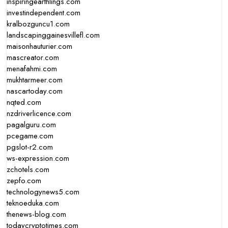
inspiringearthlings.com
investindependent.com
kralbozguncu1.com
landscapinggainesvillefl.com
maisonhauturier.com
mascreator.com
menafahmi.com
mukhtarmeer.com
nascartoday.com
nqted.com
nzdriverlicence.com
pagalguru.com
pcegame.com
pgslot-r2.com
ws-expression.com
zchotels.com
zepfo.com
technologynews5.com
teknoeduka.com
thenews-blog.com
todaycryptotimes.com