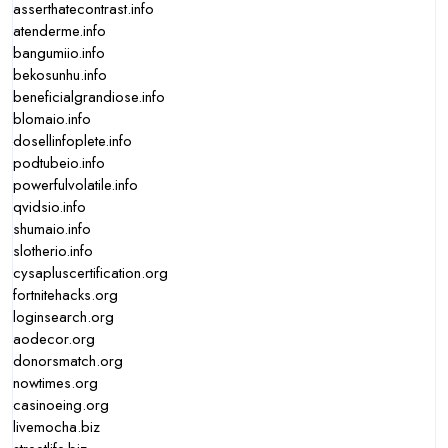
asserthatecontrast.info
atenderme.info
bangumiio.info
bekosunhu.info
beneficialgrandiose.info
blomaio.info
dosellinfoplete.info
podtubeio.info
powerfulvolatile.info
qvidsio.info
shumaio.info
slotherio.info
cysapluscertification.org
fortnitehacks.org
loginsearch.org
aodecor.org
donorsmatch.org
nowtimes.org
casinoeing.org
livemocha.biz