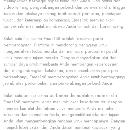
meningkatkan berbagai aspek kehidupan Anda. Dari artikel dan
video tentang pengembangan pribadi dan perawatan diri, hingga
kursus dan lokakarya tentang topik seperti perhatian, penetapan
tujuan, dan keterampilan komunikasi, Emas168 menyediakan
banyak informasi untuk membantu Anda tumbuh dan berkembang.
Salah satu fitur utama Emas168 adalah fokusnya pada
pemberdayaan. Platform ini mendorong pengguna untuk
mengendalikan hidup mereka dan membuat perubahan positif
untuk mencapai tujuan mereka. Dengan menyediakan alat dan
sumber daya untuk membantu Anda membangun kepercayaan
diri, mengembangkan ketahanan, dan menumbuhkan pola pikir
berkembang, Emas168 memberdayakan Anda untuk bertanggung
jawab atas pertumbuhan dan perkembangan pribadi Anda.
Salah satu prinsip utama perbaikan diri adalah kesadaran diri.
Emas168 membantu Anda menumbuhkan kesadaran diri dengan
menawarkan alat dan latihan untuk membantu Anda memahami
kekuatan dan kelemahan Anda, mengidentifikasi nilai dan tujuan
Anda, dan mengembangkan rencana untuk mencapainya. Dengan
menjadi lebih sadar diri, Anda dapat membuat keputusan yang