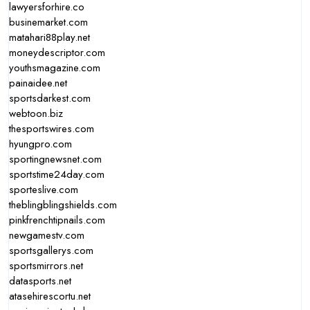
lawyersforhire.co
businemarket.com
matahari88play.net
moneydescriptor.com
youthsmagazine.com
painaidee.net
sportsdarkest.com
webtoon.biz
thesportswires.com
hyungpro.com
sportingnewsnet.com
sportstime24day.com
sporteslive.com
theblingblingshields.com
pinkfrenchtipnails.com
newgamestv.com
sportsgallerys.com
sportsmirrors.net
datasports.net
atasehirescortu.net