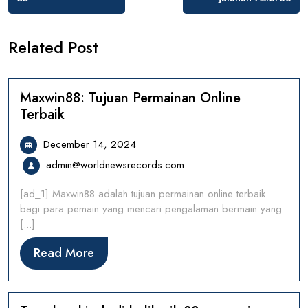
Related Post
Maxwin88: Tujuan Permainan Online
Terbaik
December
December 14, 2024
14,
admin@worldnewsrecords.
admin@worldnewsrecords.com
2024
[ad_1] Maxwin88 adalah tujuan permainan online terbaik
bagi para pemain yang mencari pengalaman bermain yang
[...]
Read
Read More
More