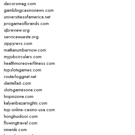
decorsmag.com
gamblingcasinonews.com
universitiesofamerica.net
progameofbrands.com
qbreview.org
servicewueste.org
zippyrevs.com
matkanumbernow.com
myjobcirculars.com
healthmoreoverfitness.com
topslotxgames.com
routerloggnet.net
dantella6.com
slotsgamesone.com
hispinzone.com
kalyanbazarnights.com
top-online-casino-usa.com
honghuidoor.com
flowingtravel.com
nineniki.com