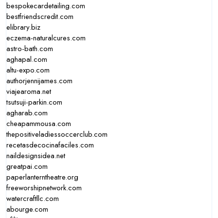
bespokecardetailing.com
bestfriendscredit.com
elibrary.biz
eczema-naturalcures.com
astro-bath.com
aghapal.com
altu-expo.com
authorjennijames.com
viajearoma.net
tsutsuji-parkin.com
agharab.com
cheapammousa.com
thepositiveladiessoccerclub.com
recetasdecocinafaciles.com
naildesignsidea.net
greatpai.com
paperlanterntheatre.org
freeworshipnetwork.com
watercraftllc.com
abourge.com