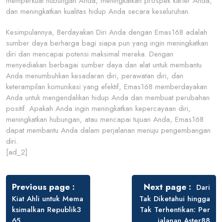
memperkuat hubungan Anda, meningkatkan prospek karier Anda,
dan meningkatkan kualitas hidup Anda secara keseluruhan.
Kesimpulannya, Berdayakan Diri Anda dengan Emas168 adalah
sumber daya berharga bagi siapa pun yang ingin meningkatkan
diri dan mencapai potensi maksimal mereka. Dengan
menyediakan berbagai sumber daya dan alat untuk membantu
Anda menumbuhkan kesadaran diri, perawatan diri, dan
keterampilan komunikasi yang efektif, Emas168 memberdayakan
Anda untuk mengendalikan hidup Anda dan membuat perubahan
positif. Apakah Anda ingin meningkatkan kepercayaan diri,
meningkatkan hubungan, atau mencapai tujuan Anda, Emas168
dapat membantu Anda dalam perjalanan menuju pengembangan
diri.
[ad_2]
Post
navigation
Previous page
Next page
Dari
Kiat Ahli untuk Mema
Tak Diketahui hingga
ksimalkan Republik3
Tak Terhentikan: Per
65
jalanan Aster88