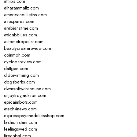
afiliixs.com
alharammallz.com
americanbulletins.com
asespares.com
arabianstime.com
atticabblues.com
autometropolist.com
beautycreamreview.com
coinmoh.com
cyclopsreview.com
dattgen.com
didoivatnang.com
dogsbarks.com
dwmsoftwarehouse.com
enjoytroyjackson.com
epicaimbots.com
etech4news.com
expresspsychedelicsshop.com
fashionistani.com
feelingswed.com
firecabal.com