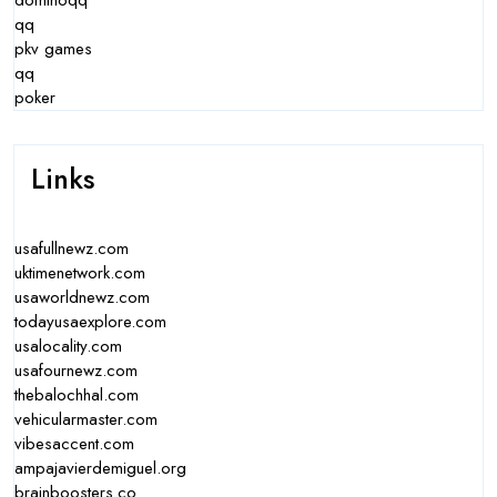
dominoqq
qq
pkv games
qq
poker
Links
usafullnewz.com
uktimenetwork.com
usaworldnewz.com
todayusaexplore.com
usalocality.com
usafournewz.com
thebalochhal.com
vehicularmaster.com
vibesaccent.com
ampajavierdemiguel.org
brainboosters.co