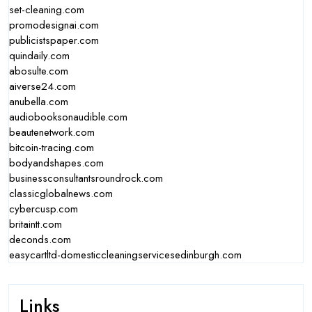
set-cleaning.com
promodesignai.com
publicistspaper.com
quindaily.com
abosulte.com
aiverse24.com
anubella.com
audiobooksonaudible.com
beautenetwork.com
bitcoin-tracing.com
bodyandshapes.com
businessconsultantsroundrock.com
classicglobalnews.com
cybercusp.com
britaintt.com
deconds.com
easycartltd-domesticcleaningservicesedinburgh.com
Links