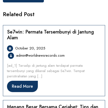
Related Post
Se7win: Permata Tersembunyi di Jantung
Alam
October
October 20, 2025
20,
admin@worldnewsrecords.
admin@worldnewsrecords.com
2025
[ad_1] Terselip di jantung alam terdapat permata
tersembunyi yang dikenal sebagai Se7win. Tempat
peristirahatan yang [...]
Read
Read More
More
Menang Besar Bersama Ceriabet: Tips dan