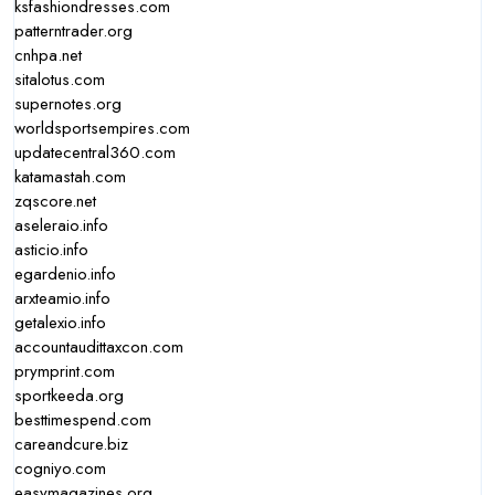
ksfashiondresses.com
patterntrader.org
cnhpa.net
sitalotus.com
supernotes.org
worldsportsempires.com
updatecentral360.com
katamastah.com
zqscore.net
aseleraio.info
asticio.info
egardenio.info
arxteamio.info
getalexio.info
accountaudittaxcon.com
prymprint.com
sportkeeda.org
besttimespend.com
careandcure.biz
cogniyo.com
easymagazines.org