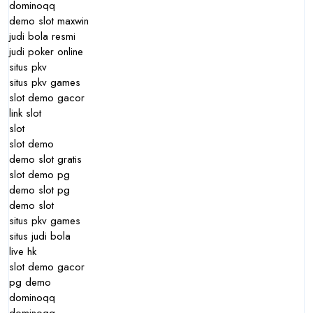
dominoqq
demo slot maxwin
judi bola resmi
judi poker online
situs pkv
situs pkv games
slot demo gacor
link slot
slot
slot demo
demo slot gratis
slot demo pg
demo slot pg
demo slot
situs pkv games
situs judi bola
live hk
slot demo gacor
pg demo
dominoqq