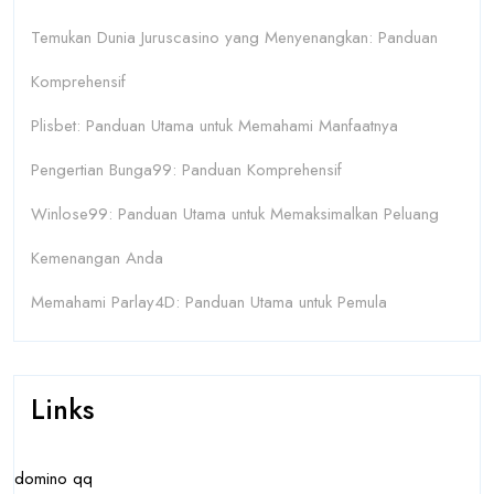
Temukan Dunia Juruscasino yang Menyenangkan: Panduan
Komprehensif
Plisbet: Panduan Utama untuk Memahami Manfaatnya
Pengertian Bunga99: Panduan Komprehensif
Winlose99: Panduan Utama untuk Memaksimalkan Peluang
Kemenangan Anda
Memahami Parlay4D: Panduan Utama untuk Pemula
Links
domino qq