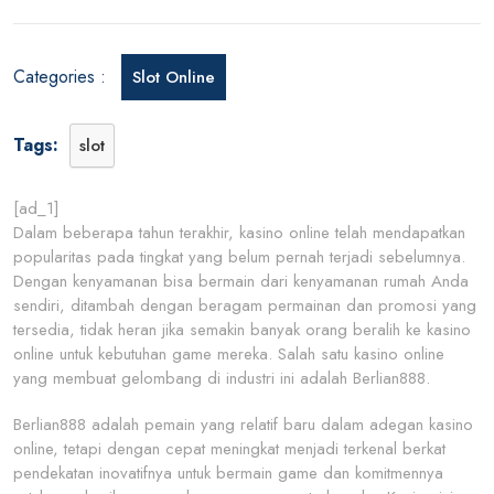
Kasino
Online
Ini
Categories :
Slot Online
Menguba
Permaina
Tags:
slot
[ad_1]
Dalam beberapa tahun terakhir, kasino online telah mendapatkan
popularitas pada tingkat yang belum pernah terjadi sebelumnya.
Dengan kenyamanan bisa bermain dari kenyamanan rumah Anda
sendiri, ditambah dengan beragam permainan dan promosi yang
tersedia, tidak heran jika semakin banyak orang beralih ke kasino
online untuk kebutuhan game mereka. Salah satu kasino online
yang membuat gelombang di industri ini adalah Berlian888.
Berlian888 adalah pemain yang relatif baru dalam adegan kasino
online, tetapi dengan cepat meningkat menjadi terkenal berkat
pendekatan inovatifnya untuk bermain game dan komitmennya