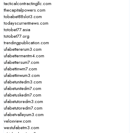
tacticalcontractingllc.com
thecapitalpowers.com
tobabet88slot3.com
todayscurrentnews.com
totobet77.asia
totobet77.org
trendingpublication.com
ufabettererum3.com
ufabettermentm4.com
ufabettersum7.com
ufabettinwm7.com
ufabettinwum3.com
ufabetunitedm3.com
ufabetunitedm7.com
ufabetuskedm7.com
ufabetutoredm3.com
ufabetutoredm7.com
ufabetvalleyum3.com
veloxview.com
westufabetm3.com