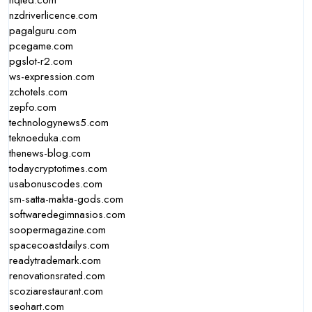
nqted.com
nzdriverlicence.com
pagalguru.com
pcegame.com
pgslot-r2.com
ws-expression.com
zchotels.com
zepfo.com
technologynews5.com
teknoeduka.com
thenews-blog.com
todaycryptotimes.com
usabonuscodes.com
sm-satta-makta-gods.com
softwaredegimnasios.com
soopermagazine.com
spacecoastdailys.com
readytrademark.com
renovationsrated.com
scoziarestaurant.com
seohart.com