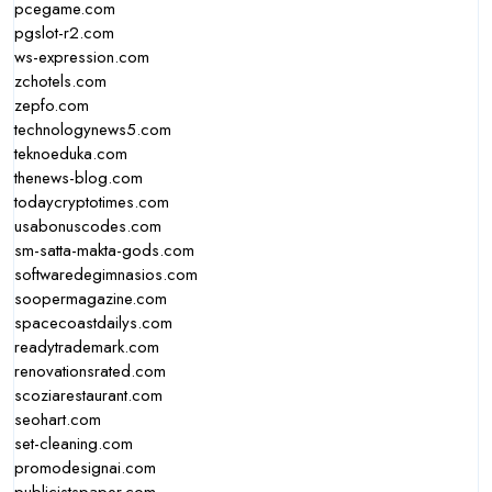
pcegame.com
pgslot-r2.com
ws-expression.com
zchotels.com
zepfo.com
technologynews5.com
teknoeduka.com
thenews-blog.com
todaycryptotimes.com
usabonuscodes.com
sm-satta-makta-gods.com
softwaredegimnasios.com
soopermagazine.com
spacecoastdailys.com
readytrademark.com
renovationsrated.com
scoziarestaurant.com
seohart.com
set-cleaning.com
promodesignai.com