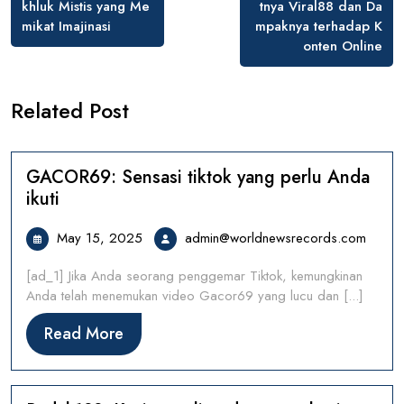
khluk Mistis yang Me
tnya Viral88 dan Da
mikat Imajinasi
mpaknya terhadap K
onten Online
Related Post
GACOR69: Sensasi tiktok yang perlu Anda
ikuti
May
admin
May 15, 2025
admin@worldnewsrecords.com
15,
[ad_1] Jika Anda seorang penggemar Tiktok, kemungkinan
2025
Anda telah menemukan video Gacor69 yang lucu dan [...]
Read
Read More
More