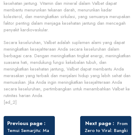
kesehatan jantung. Vitamin dan mineral dalam Valbet dapat
membantu menurunkan tekanan darah, menurunkan kadar
kolesterol, dan meningkatkan sirkulasi, yang semuanya merupakan
faktor penting dalam menjaga kesehatan jantung dan mencegah
penyakit kardiovaskular.
Secara keseluruhan, Valbet adalah suplemen alami yang dapat
meningkatkan kesejahteraan Anda secara keseluruhan dalam
berbagai cara. Dengan meningkatkan tingkat energi, meningkatkan
suasana hati, mendukung fungsi kekebalan tubuh, dan
meningkatkan kesehatan jantung, Valbet dapat membantu Anda
merasakan yang terbaik dan menjalani hidup yang lebih sehat dan
memuaskan. Jika Anda ingin meningkatkan kesejahteraan Anda
secara keseluruhan, pertimbangkan untuk menambahkan Valbet ke
rutinitas harian Anda.
[ad_2]
Post
navigation
Previous page
Next page
From
Temui Semarjitu: Ma
Zero to Viral: Bangki