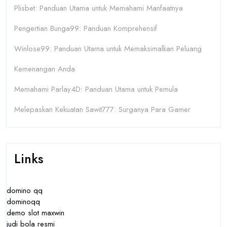
Plisbet: Panduan Utama untuk Memahami Manfaatnya
Pengertian Bunga99: Panduan Komprehensif
Winlose99: Panduan Utama untuk Memaksimalkan Peluang
Kemenangan Anda
Memahami Parlay4D: Panduan Utama untuk Pemula
Melepaskan Kekuatan Sawit777: Surganya Para Gamer
Links
domino qq
dominoqq
demo slot maxwin
judi bola resmi