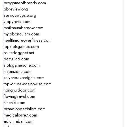
progameofbrands.com
qbreview.org
servicewueste.org
zippyrevs.com
matkanumbernow.com
myjobcirculars.com
healthmoreoverfitness.com
topslotxgames.com
routerloggnet.net
dantella6.com
slotsgamesone.com
hispinzone.com
kalyanbazarnights.com
top-online-casino-usa.com
honghuidoor.com
flowingtravel.com
nineniki.com
brandiospecialists.com
medicalcare7.com
adtennaball.com