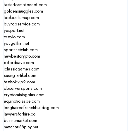
fasterformationcpf.com
goldensnuggles.com
lookbattlemap.com
buyrdpservice.com
yesport.net
tostylo.com
yougetthat.net
sportsnetclub.com
newbestcrypto.com
oxfordsave.com
iclassicgames.com
saung-artikel.com
fasthokivip2.com
observersports.com
cryptominingplus.com
aquinoticiaspe.com
longhairedfrenchbulldog.com
lawyersforhire.co
businemarket.com
matahari88play.net