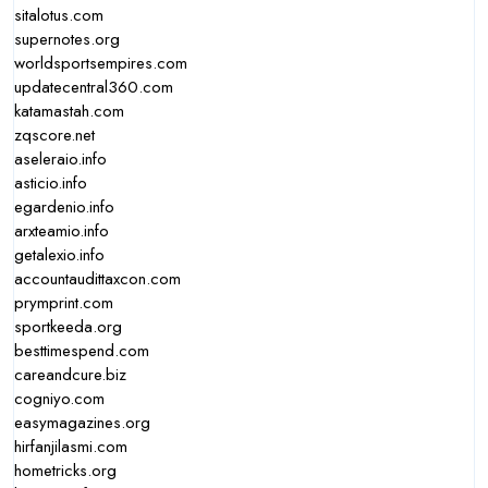
sitalotus.com
supernotes.org
worldsportsempires.com
updatecentral360.com
katamastah.com
zqscore.net
aseleraio.info
asticio.info
egardenio.info
arxteamio.info
getalexio.info
accountaudittaxcon.com
prymprint.com
sportkeeda.org
besttimespend.com
careandcure.biz
cogniyo.com
easymagazines.org
hirfanjilasmi.com
hometricks.org