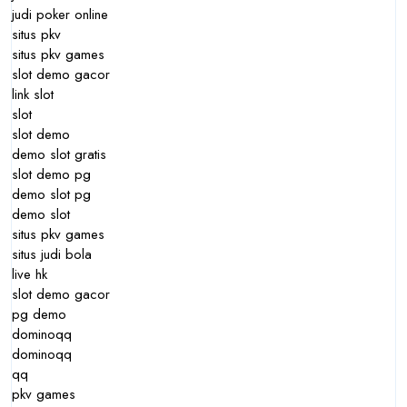
judi poker online
situs pkv
situs pkv games
slot demo gacor
link slot
slot
slot demo
demo slot gratis
slot demo pg
demo slot pg
demo slot
situs pkv games
situs judi bola
live hk
slot demo gacor
pg demo
dominoqq
dominoqq
qq
pkv games