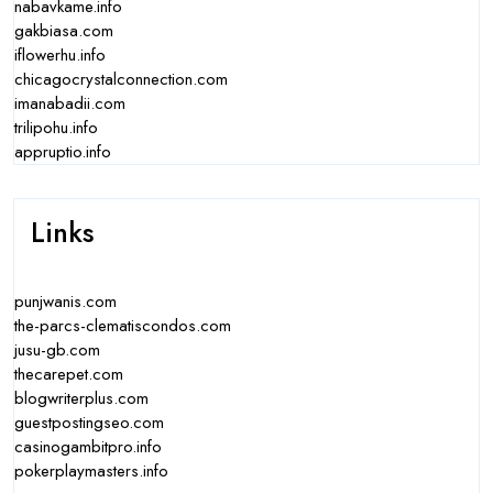
nabavkame.info
gakbiasa.com
iflowerhu.info
chicagocrystalconnection.com
imanabadii.com
trilipohu.info
appruptio.info
Links
punjwanis.com
the-parcs-clematiscondos.com
jusu-gb.com
thecarepet.com
blogwriterplus.com
guestpostingseo.com
casinogambitpro.info
pokerplaymasters.info